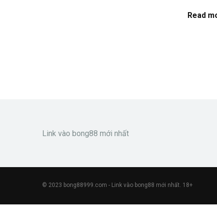
Read mo
Link vào bong88 mới nhất
© 2023
bong88999.com
- Link vào bong88 mới nhất. 18+