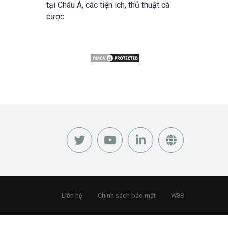
tại Châu Á, các tiện ích, thủ thuật cá
cược.
Liên hệ
Chính sách bảo mật
W88