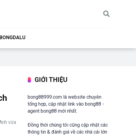
BONGDALU
GIỚI THIỆU
ch
bong88999.com là website chuyên
tổng hợp, cập nhật link vào bong88 -
agent bong88 mới nhất.
 Anh vừa
Đồng thời chúng tôi cũng cập nhật các
thông tin & đánh giá về các nhà cái lớn