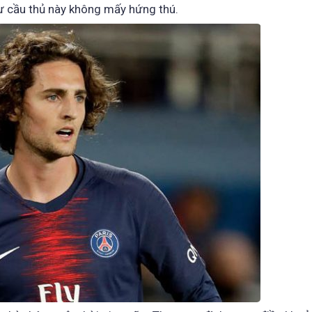
 cầu thủ này không mấy hứng thú.