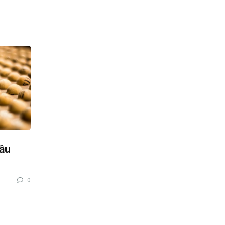
cầu
0