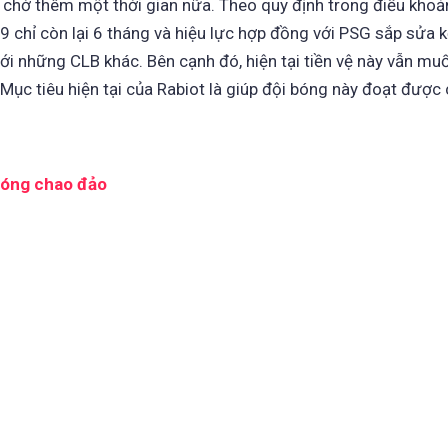
i chờ thêm một thời gian nữa. Theo quy định trong điều khoản
chỉ còn lại 6 tháng và hiệu lực hợp đồng với PSG sắp sửa k
i những CLB khác. Bên cạnh đó, hiện tại tiền vệ này vẫn muố
 Mục tiêu hiện tại của Rabiot là giúp đội bóng này đoạt được
 bóng chao đảo