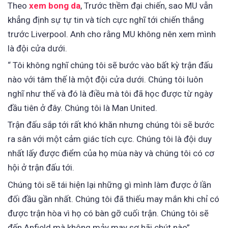
Theo
xem bong da
, Trước thềm đại chiến, sao MU vẫn
khẳng định sự tự tin và tích cực nghĩ tới chiến thắng
trước Liverpool. Anh cho rằng MU không nên xem mình
là đội cửa dưới.
“ Tôi không nghĩ chúng tôi sẽ bước vào bất kỳ trận đấu
nào với tâm thế là một đội cửa dưới. Chúng tôi luôn
nghĩ như thế và đó là điều mà tôi đã học được từ ngày
đầu tiên ở đây. Chúng tôi là Man United.
Trận đấu sắp tới rất khó khăn nhưng chúng tôi sẽ bước
ra sân với một cảm giác tích cực. Chúng tôi là đội duy
nhất lấy được điểm của họ mùa này và chúng tôi có cơ
hội ở trận đấu tới.
Chúng tôi sẽ tái hiện lại những gì mình làm được ở lần
đối đầu gần nhất. Chúng tôi đã thiếu may mắn khi chỉ có
được trận hòa vì họ có bàn gỡ cuối trận. Chúng tôi sẽ
đến Anfield mà không mảy may sợ hãi chút nào”.