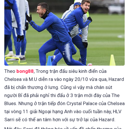
Theo
bong88
, Trong trận đấu siêu kinh điển của
Chelsea và M.U diễn ra vào ngày 20/10 vừa qua, Hazard
đã bị chấn thương ở lưng. Cũng vì vậy mà chân sút
người Bỉ đã phải nghỉ thi đấu ở 3 trận mới đây của The
Blues. Nhưng ở trận tiếp đón Crystal Palace của Chelsea
tại vòng 11 giải Ngoại hạng Anh vào cuối tuần này, HLV
Sarri sẽ có thể an tâm hơn với sự trở lại của Hazard.