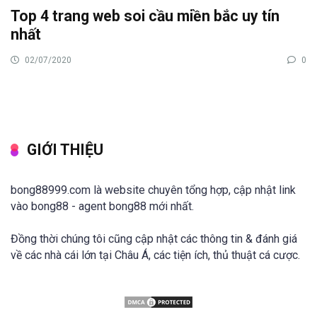
Top 4 trang web soi cầu miền bắc uy tín
nhất
02/07/2020
0
GIỚI THIỆU
bong88999.com là website chuyên tổng hợp, cập nhật link
vào bong88 - agent bong88 mới nhất.
Đồng thời chúng tôi cũng cập nhật các thông tin & đánh giá
về các nhà cái lớn tại Châu Á, các tiện ích, thủ thuật cá cược.