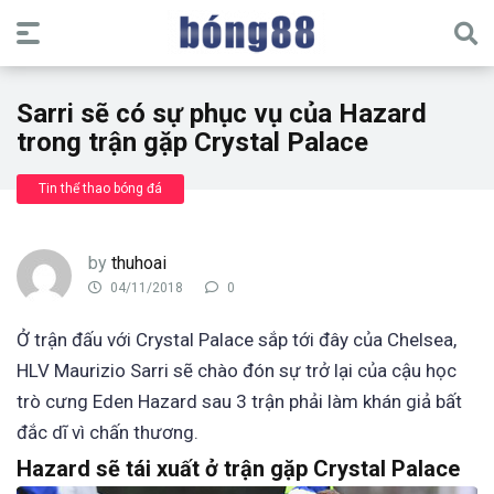
Sarri sẽ có sự phục vụ của Hazard
trong trận gặp Crystal Palace
Tin thể thao bóng đá
by
thuhoai
04/11/2018
0
Ở trận đấu với Crystal Palace sắp tới đây của Chelsea,
HLV Maurizio Sarri sẽ chào đón sự trở lại của cậu học
trò cưng Eden Hazard sau 3 trận phải làm khán giả bất
đắc dĩ vì chấn thương.
Hazard sẽ tái xuất ở trận gặp Crystal Palace