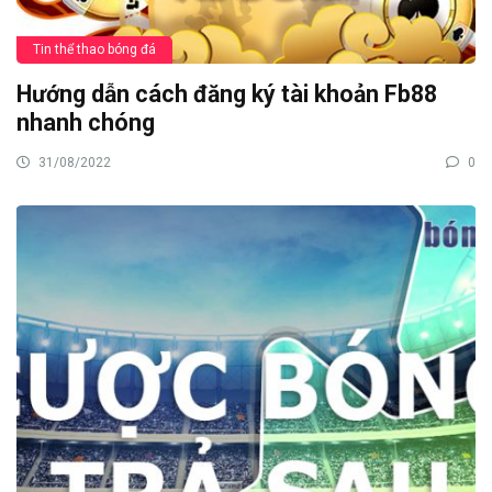
Tin thể thao bóng đá
Hướng dẫn cách đăng ký tài khoản Fb88
nhanh chóng
31/08/2022
0