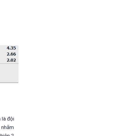
 là đội
h nhằm
hiệp 2