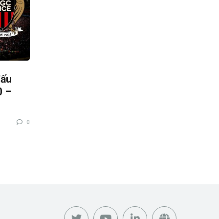
đấu
0 –
0