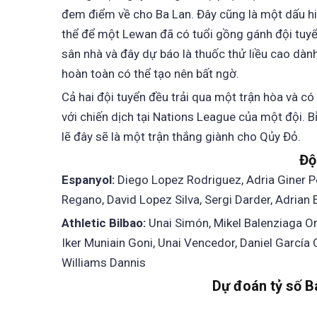
đem điểm về cho Ba Lan. Đây cũng là một dấu h
thể để một Lewan đã có tuổi gồng gánh đội tuyển
sân nhà và đây dự báo là thuốc thử liều cao dàn
hoàn toàn có thể tạo nên bất ngờ.
Cả hai đội tuyển đều trải qua một trận hòa và c
với chiến dịch tại Nations League của một đội. 
lẽ đây sẽ là một trận thắng giành cho Qủy Đỏ.
Độ
Espanyol:
Diego Lopez Rodriguez, Adria Giner P
Regano, David Lopez Silva, Sergi Darder, Adria
Athletic Bilbao:
Unai Simón, Mikel Balenziaga Oru
Iker Muniain Goni, Unai Vencedor, Daniel García 
Williams Dannis
Dự đoán tỷ số B