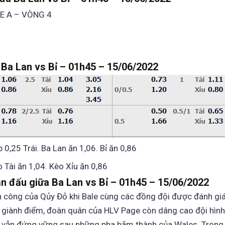
E A – VÒNG 4
 Ba Lan vs Bỉ – 01h45 – 15/06/2022
0,25 Trái. Ba Lan ăn 1,06. Bỉ ăn 0,86
èo Tài ăn 1,04. Kèo Xỉu ăn 0,86
rận đấu giữa Ba Lan vs Bỉ – 01h45 – 15/06/2022
h công của Qủy Đỏ khi Bale cùng các đồng đội được đánh giá
o giành điểm, đoàn quân của HLV Page còn dâng cao đội hìn
 Bỉ vẫn đứng vững sau những pha hãm thành của Wales. Trong 