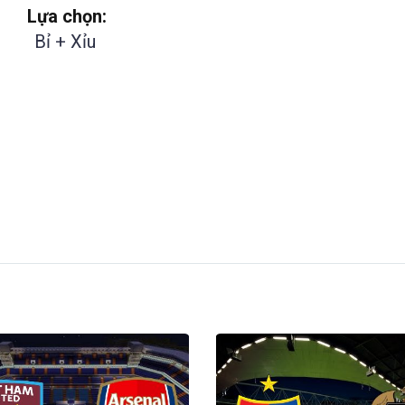
Lựa chọn:
Bỉ + Xỉu