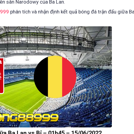
rên sân Narodowy của Ba Lan.
8999
phân tích và nhận định kết quả bóng đá trận đấu giữa B
iữa Ba Lan vs Bỉ – 01h45 – 15/06/2022