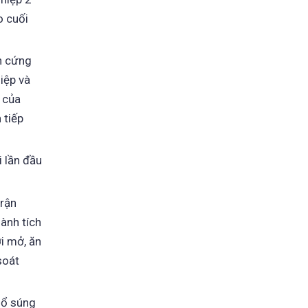
o cuối
an cứng
iệp và
 của
 tiếp
 lần đầu
trận
hành tích
i mở, ăn
soát
nổ súng