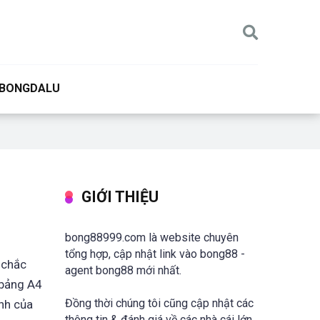
BONGDALU
GIỚI THIỆU
bong88999.com là website chuyên
tổng hợp, cập nhật link vào bong88 -
 chắc
agent bong88 mới nhất.
i bảng A4
Đồng thời chúng tôi cũng cập nhật các
ình của
thông tin & đánh giá về các nhà cái lớn