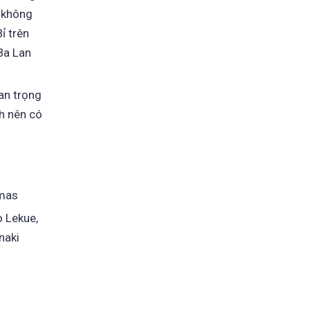
 không
ỉ trên
Ba Lan
an trọng
h nên có
omas
o Lekue,
naki