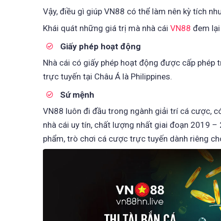
Vậy, điều gì giúp VN88 có thể làm nên kỳ tích nh
Khái quát những giá trị mà nhà cái
VN88
đem lại
Giấy phép hoạt động
Nhà cái có giấy phép hoạt động được cấp phép tr
trực tuyến tại Châu Á là Philippines.
Sứ mệnh
VN88 luôn đi đầu trong ngành giải trí cá cược, 
nhà cái uy tín, chất lượng nhất giai đoạn 2019 
phẩm, trò chơi cá cược trực tuyến dành riêng ch