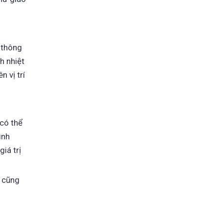
 thông
h nhiệt
 vị trí
 có thể
ình
giá trị
u cũng