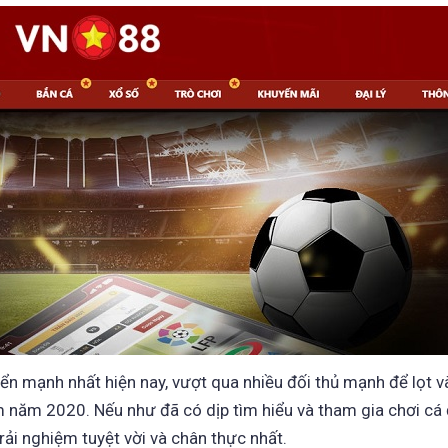
ển mạnh nhất hiện nay, vượt qua nhiều đối thủ mạnh để lọt v
iểm năm 2020. Nếu như đã có dịp tìm hiểu và tham gia chơi cá 
ải nghiệm tuyệt vời và chân thực nhất.