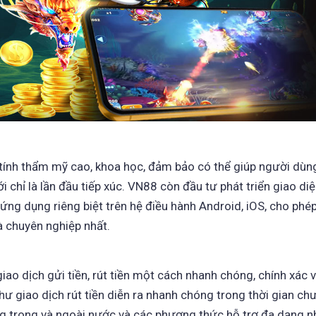
tính thẩm mỹ cao, khoa học, đảm bảo có thể giúp người dùn
 chỉ là lần đầu tiếp xúc. VN88 còn đầu tư phát triển giao di
 ứng dụng riêng biệt trên hệ điều hành Android, iOS, cho phé
 chuyên nghiệp nhất.
iao dịch gửi tiền, rút tiền một cách nhanh chóng, chính xác 
như giao dịch rút tiền diễn ra nhanh chóng trong thời gian ch
àng trong và ngoài nước và các phương thức hỗ trợ đa dạng n