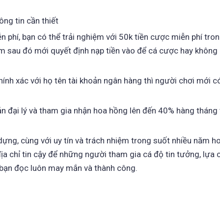
ng tin cần thiết
n phí, bạn có thể trải nghiệm với 50k tiền cược miễn phí tro
m sau đó mới quyết định nạp tiền vào để cá cược hay không
chính xác với họ tên tài khoản ngân hàng thì người chơi mới c
ản đại lý và tham gia nhận hoa hồng lên đến 40% hàng tháng 
dựng, cùng với uy tín và trách nhiệm trong suốt nhiều năm h
ịa chỉ tin cậy để những người tham gia cá độ tin tưởng, lựa 
 bạn đọc luôn may mắn và thành công.