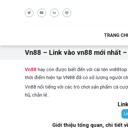
TRANG CH
Vn88 – Link vào vn88 mới nhất – 
Vn88
hay còn được biết đến với cái tên vn88top 
thời điểm hiện tại VN88 đã có số lượng người c
Vn88 nổi tiếng với các trò chơi sản phẩm cá cược
hũ, chẵn lẻ..
Lin
Li
Giới thiệu tổng quan, chi tiết 