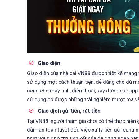
Giao diện
Giao diện của nhà cái VN88 được thiết kế mang 
sử dụng một cách thuận tiện, dễ dàng cho dù mới
riêng cho máy tính, điện thoại, xây dựng các app
sử dụng có được những trải nghiệm mượt mà và
Giao dịch gửi tiền, rút tiền
Tại VN88, người tham gia chơi có thể thực hiện g
đảm an toàn tuyệt đối. Việc xử lý tiền gửi cũng 
phút với sự hỗ trợ, liên kết của đa dạng ngân h