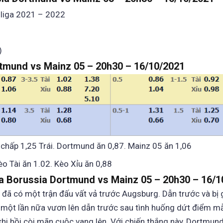
sliga 2021 – 2022
)
rtmund vs Mainz 05 – 20h30 – 16/10/2021
chấp 1,25 Trái. Dortmund ăn 0,87. Mainz 05 ăn 1,06
Kèo Tài ăn 1.02. Kèo Xỉu ăn 0,88
iữa Borussia Dortmund vs Mainz 05 – 20h30 – 16/
 đã có một trận đấu vất vả trước Augsburg. Dẫn trước và bị
ã một lần nữa vươn lên dẫn trước sau tình huống dứt điểm 
khi hồi còi mãn cuộc vang lên. Với chiến thắng này, Dortmund