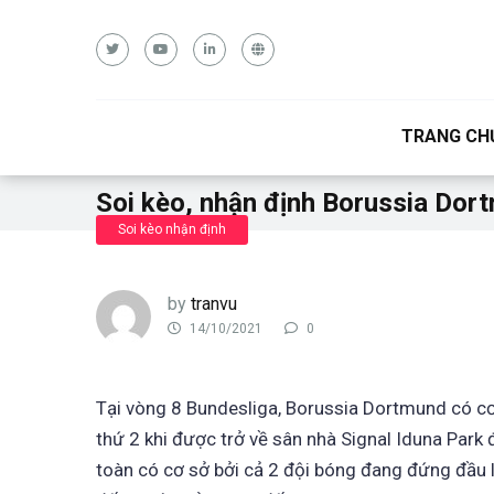
TRANG CH
Soi kèo, nhận định Borussia Do
Soi kèo nhận định
by
tranvu
14/10/2021
0
Tại vòng 8 Bundesliga, Borussia Dortmund có cơ h
thứ 2 khi được trở về sân nhà Signal Iduna Park
toàn có cơ sở bởi cả 2 đội bóng đang đứng đầu l