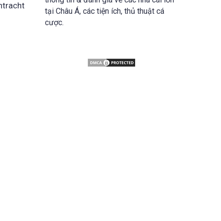
ntracht
tại Châu Á, các tiện ích, thủ thuật cá
cược.