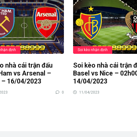
 nhận định
Soi kèo nhận định
o nhà cái trận đấu
Soi kèo nhà cái trận 
Ham vs Arsenal –
Basel vs Nice – 02h0
 – 16/04/2023
14/04/2023
2023
0
11/04/2023