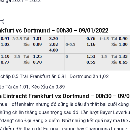
esliga 2021 – 2022
rt)
ankfurt vs Dortmund – 00h30 – 09/01/2022
chấp 0,5 Trái. Frankfurt ăn 0,91. Dortmund ăn 1,02
Kèo Tài ăn 1,01. Kèo Xỉu ăn 0,89
ữa Eintracht Frankfurt vs Dortmund – 00h30 – 09/
hua Hoffenheim nhưng đó cũng là dấu ấn thất bại cuối cùng
 những chiến thắng quan trọng sau đó. Lần lượt Bayer Leverku
“dâng” cho Đại Bàng 3 điểm. Nhờ những kết quả này mà Die 
7 điểm. Để tham dự Europa League hay Champions League, t