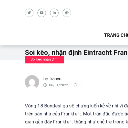
TRANG CH
Soi kèo, nhận định Eintracht Fr
Soi kèo nhận định
by
tranvu
06/01/2022
0
Vòng 18 Bundesliga sẽ chứng kiến kẻ về nhì vĩ
trên sân nhà của Frankfurt. Một trận đấu được t
gian gần đây Frankfurt thắng như chẻ tre trong kh