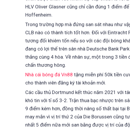
HLV Oliver Glasner cũng chỉ cần đúng 1 điểm để
Hoffenheim.
Trong trường hợp mà đứng san sát nhau như vậy t
CLB nào có thành tích tốt hơn. Đối với Eintracht
tương đối khiêm tốn nếu so với các đội bóng khác
đang có lợi thế trên sân nhà Deutsche Bank Park k
thắng cùng 4 hòa. Về nhân sự, một trong 3 tiền
chấn thương hông.
Nhà cái bóng đá Vn88
tặng miễn phí 50k tiền cư
cho thành viên đăng ký tài khoản mới.
Các cầu thủ Dortmund kết thúc năm 2021 với tâm
khó tin với tỉ số 3-2. Trận thua bạc nhược trên 
9 điểm kém hơn, đồng thời nâng số thất bại tại
may mắn vì vị trí thứ 2 của Die Borussen cũng tư
nhất 5 điểm nữa mới san bằng được vị trí của đ