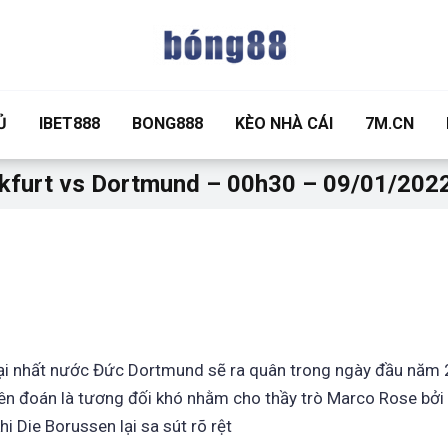
Ủ
IBET888
BONG888
KÈO NHÀ CÁI
7M.CN
ankfurt vs Dortmund – 00h30 – 09/01/202
 đại nhất nước Đức Dortmund sẽ ra quân trong ngày đầu năm
iên đoán là tương đối khó nhằm cho thầy trò Marco Rose bởi 
i Die Borussen lại sa sút rõ rệt