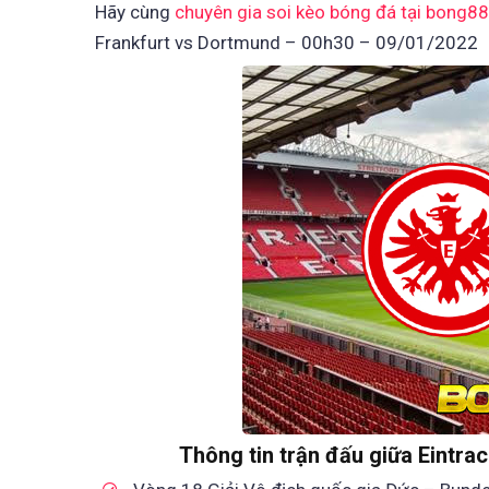
Hãy cùng
chuyên gia soi kèo bóng đá tại bong8
Frankfurt vs Dortmund – 00h30 – 09/01/2022
Thông tin trận đấu giữa Eintra