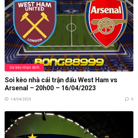
Soi kèo nhận định
Soi kèo nhà cái trận đấu West Ham vs
Arsenal – 20h00 – 16/04/2023
14/04/2023
0