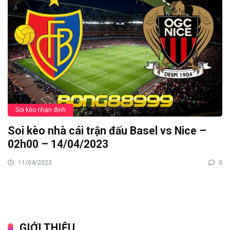
Soi kèo nhận định
Soi kèo nhà cái trận đấu Basel vs Nice –
02h00 – 14/04/2023
11/04/2023
0
GIỚI THIỆU