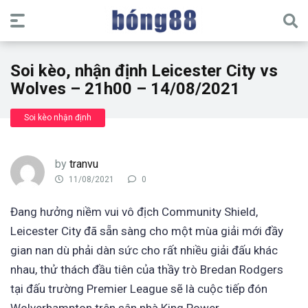
Soi kèo, nhận định Leicester City vs
Wolves – 21h00 – 14/08/2021
Soi kèo nhận định
by
tranvu
11/08/2021
0
Đang hưởng niềm vui vô địch Community Shield,
Leicester City đã sẵn sàng cho một mùa giải mới đầy
gian nan dù phải dàn sức cho rất nhiều giải đấu khác
nhau, thử thách đầu tiên của thầy trò Bredan Rodgers
tại đấu trường Premier League sẽ là cuộc tiếp đón