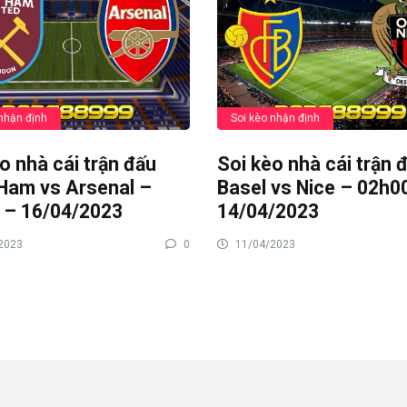
 nhận định
Soi kèo nhận định
o nhà cái trận đấu
Soi kèo nhà cái trận 
Ham vs Arsenal –
Basel vs Nice – 02h0
 – 16/04/2023
14/04/2023
2023
0
11/04/2023