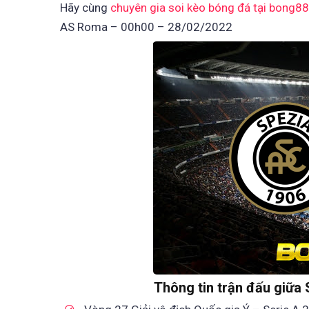
Hãy cùng
chuyên gia soi kèo bóng đá tại bong8
AS Roma – 00h00 – 28/02/2022
Thông tin trận đấu giữa