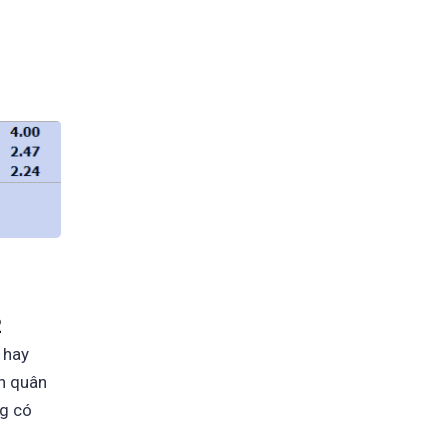
2
 hay
àn quân
ng có