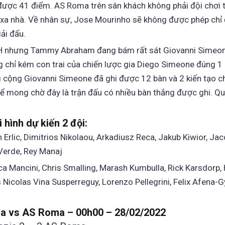
được 41 điểm. AS Roma trên sân khách không phải đội chơi t
rận xa nhà. Về nhân sự, Jose Mourinho sẽ không được phép chỉ
ải đấu.
XH nhưng Tammy Abraham đang bám rất sát Giovanni Simeon
g chỉ kém con trai của chiến lược gia Diego Simeone đúng 1
ng cộng Giovanni Simeone đã ghi được 12 bàn và 2 kiến tạo c
ể mong chờ đây là trận đấu có nhiều bàn thắng được ghi. Q
i hình dự kiến 2 đội:
n Erlic, Dimitrios Nikolaou, Arkadiusz Reca, Jakub Kiwior, Ja
 Verde, Rey Manaj
ca Mancini, Chris Smalling, Marash Kumbulla, Rick Karsdorp, 
s Nicolas Vina Susperreguy, Lorenzo Pellegrini, Felix Afena-G
ia vs AS Roma – 00h00 – 28/02/2022