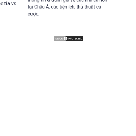
pezia vs
tại Châu Á, các tiện ích, thủ thuật cá
cược.