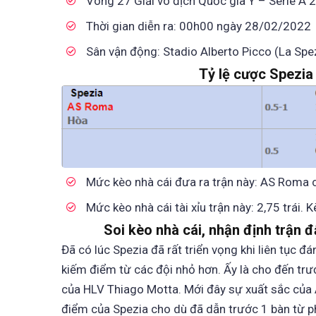
Vòng 27 Giải vô địch Quốc gia Ý – Serie A
Thời gian diễn ra: 00h00 ngày 28/02/2022
Sân vận động: Stadio Alberto Picco (La Spe
Tỷ lệ cược Spezi
Mức kèo nhà cái đưa ra trận này: AS Roma c
Mức kèo nhà cái tài xỉu trận này: 2,75 trái. 
Soi kèo nhà cái, nhận định trận
Đã có lúc Spezia đã rất triển vọng khi liên tục 
kiếm điểm từ các đội nhỏ hơn. Ấy là cho đến tr
của HLV Thiago Motta. Mới đây sự xuất sắc của
điểm của Spezia cho dù đã dẫn trước 1 bàn từ p