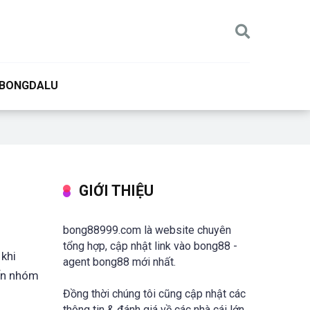
BONGDALU
GIỚI THIỆU
bong88999.com là website chuyên
tổng hợp, cập nhật link vào bong88 -
 khi
agent bong88 mới nhất.
đến nhóm
Đồng thời chúng tôi cũng cập nhật các
thông tin & đánh giá về các nhà cái lớn