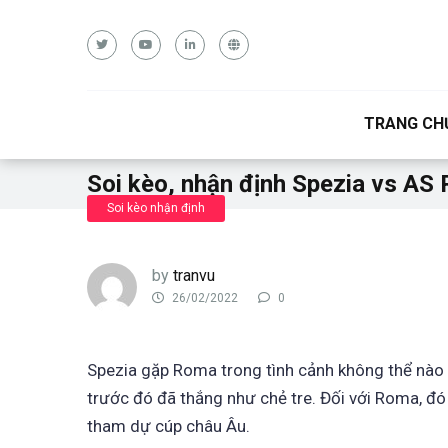
TRANG CH
Soi kèo, nhận định Spezia vs A
Soi kèo nhận định
by
tranvu
26/02/2022
0
Spezia gặp Roma trong tình cảnh không thể nào k
trước đó đã thắng như chẻ tre. Đối với Roma, đ
tham dự cúp châu Âu.