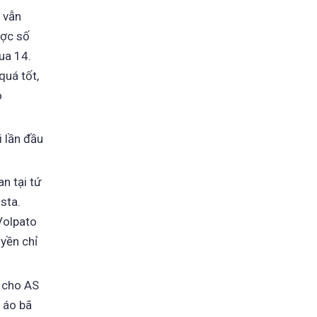
y vẫn
ược số
ua 14.
quá tốt,
o
 lần đầu
an tại tứ
sta.
Volpato
yền chỉ
n cho AS
 áo bã