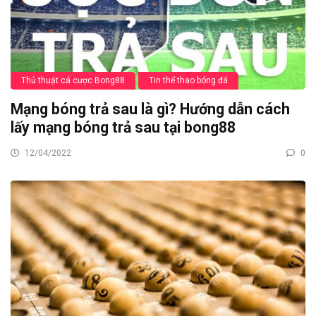
Thủ thuật cá cược Bong88
Tin thể thao bóng đá
Mạng bóng trả sau là gì? Hướng dẫn cách
lấy mạng bóng trả sau tại bong88
12/04/2022
0