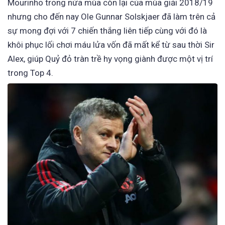
Mourinho trong nửa mùa còn lại của mùa giải 2018/19
nhưng cho đến nay Ole Gunnar Solskjaer đã làm trên cả
sự mong đợi với 7 chiến thắng liên tiếp cùng với đó là
khôi phục lối chơi máu lửa vốn đã mất kể từ sau thời Sir
Alex, giúp Quỷ đỏ tràn trề hy vọng giành được một vị trí
trong Top 4.