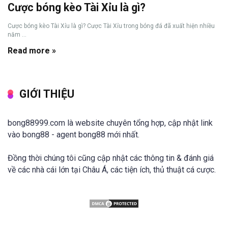
Cược bóng kèo Tài Xỉu là gì?
Cược bóng kèo Tài Xỉu là gì? Cược Tài Xỉu trong bóng đá đã xuất hiện nhiều
năm ...
Read more »
GIỚI THIỆU
bong88999.com là website chuyên tổng hợp, cập nhật link
vào bong88 - agent bong88 mới nhất.
Đồng thời chúng tôi cũng cập nhật các thông tin & đánh giá
về các nhà cái lớn tại Châu Á, các tiện ích, thủ thuật cá cược.