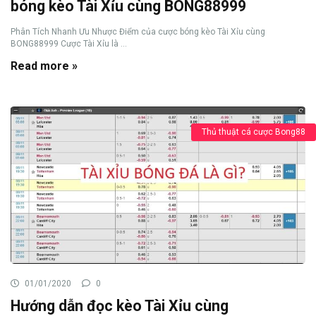
bóng kèo Tài Xỉu cùng BONG88999
Phân Tích Nhanh Ưu Nhược Điểm của cược bóng kèo Tài Xỉu cùng
BONG88999 Cược Tài Xỉu là ...
Read more »
Thủ thuật cá cược Bong88
01/01/2020
0
Hướng dẫn đọc kèo Tài Xỉu cùng