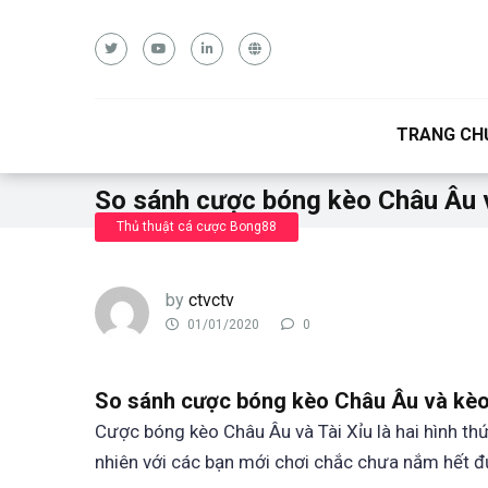
TRANG CH
So sánh cược bóng kèo Châu Âu 
Thủ thuật cá cược Bong88
by
ctvctv
01/01/2020
0
So sánh cược bóng kèo Châu Âu và kè
Cược bóng kèo Châu Âu và Tài Xỉu là hai hình t
nhiên với các bạn mới chơi chắc chưa nắm hết đư