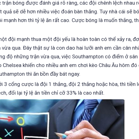
ác trận bóng được đánh giá rõ ràng, các đội chênh lệch nhau r
 quả sẽ dễ hơn nhiều việc đoán bàn thắng. Tuy nhà cái sẽ bó
 mạnh hơn thì tỷ lệ ăn rất cao. Cược bóng là muốn thắng, th
ột đội mạnh thua một đội yếu là hoàn toàn có thể xảy ra, đơ
vừa qua. Đây thật sự là con dao hai lưỡi anh em cần cân nhắ
ong độ những trận vừa qua, việc Southampton có điểm ở sân
ao Chelsea khiến cho nhiều anh em chơi kèo Châu Âu hôm đó 
outhampton thì ăn bồn đầy bát ngay.
3 cổng cược là đội 1 thắng, đội 2 thắng hoặc hòa, thì tiền l
h, đổi lại tỷ lệ ăn tiền chỉ cỡ 33% là cao nhất.