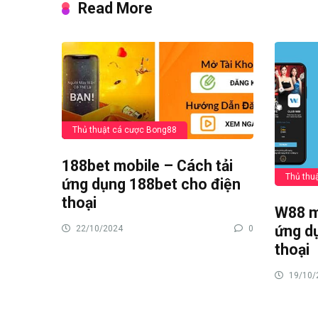
Read More
Thủ thuật cá cược Bong88
188bet mobile – Cách tải
Thủ thu
ứng dụng 188bet cho điện
thoại
W88 m
ứng d
22/10/2024
0
thoại
19/10/