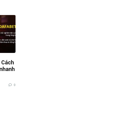
– Cách
 nhanh
0