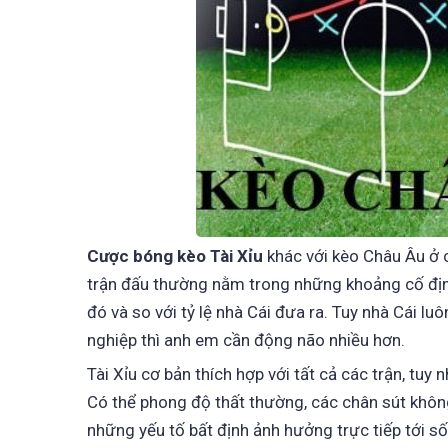
Cược bóng kèo Tài Xỉu
khác với kèo Châu Âu ở c
trận đấu thường nằm trong những khoảng cố định
đó và so với tỷ lệ nhà Cái đưa ra. Tuy nhà Cái 
nghiệp thì anh em cần động não nhiều hơn.
Tài Xỉu cơ bản thích hợp với tất cả các trận, tuy
Có thể phong độ thất thường, các chân sút khô
những yếu tố bất định ảnh hưởng trực tiếp tới số