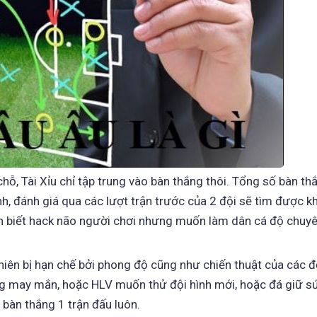
hỗ, Tài Xỉu chỉ tập trung vào bàn thắng thôi. Tổng số bàn t
, đánh giá qua các lượt trận trước của 2 đội sẽ tìm được 
luôn biết hack não người chơi nhưng muốn làm dân cá độ chuy
 nhiên bị hạn chế bởi phong độ cũng như chiến thuật của các đ
ng may mắn, hoặc HLV muốn thử đội hình mới, hoặc đá giữ 
 bàn thắng 1 trận đấu luôn.