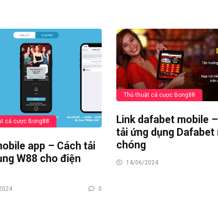
Thủ thuật cá cược Bong88
Link dafabet mobile 
ật cá cược Bong88
tải ứng dụng Dafabet
chóng
obile app – Cách tải
ụng W88 cho điện
14/06/2024
2024
0