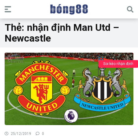
Thẻ:
nhận định Man Utd –
Newcastle
Soi kèo nhận định
25/12/2019
0