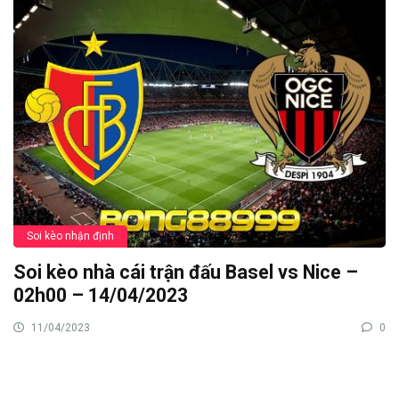
Soi kèo nhận định
Soi kèo nhà cái trận đấu Basel vs Nice –
02h00 – 14/04/2023
11/04/2023
0