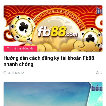
Tin thể thao bóng đá
Hướng dẫn cách đăng ký tài khoản Fb88
nhanh chóng
31/08/2022
0