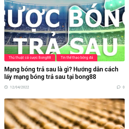
Thủ thuật cá cược Bong88
Tin thể thao bóng đá
Mạng bóng trả sau là gì? Hướng dẫn cách
lấy mạng bóng trả sau tại bong88
12/04/2022
0