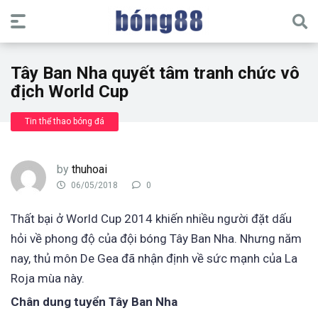
Tây Ban Nha quyết tâm tranh chức vô
địch World Cup
Tin thể thao bóng đá
by
thuhoai
06/05/2018
0
Thất bại ở World Cup 2014 khiến nhiều người đặt dấu
hỏi về phong độ của đội bóng Tây Ban Nha. Nhưng năm
nay, thủ môn De Gea đã nhận định về sức mạnh của La
Roja mùa này.
Chân dung tuyển Tây Ban Nha