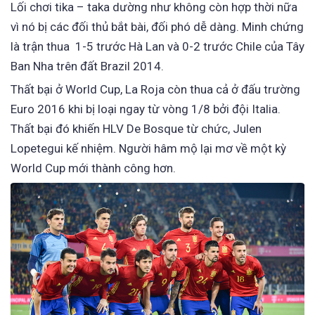
Lối chơi tika – taka dường như không còn hợp thời nữa
vì nó bị các đối thủ bắt bài, đối phó dễ dàng. Minh chứng
là trận thua 1-5 trước Hà Lan và 0-2 trước Chile của Tây
Ban Nha trên đất Brazil 2014.
Thất bại ở World Cup, La Roja còn thua cả ở đấu trường
Euro 2016 khi bị loại ngay từ vòng 1/8 bởi đội Italia.
Thất bại đó khiến HLV De Bosque từ chức, Julen
Lopetegui kế nhiệm. Người hâm mộ lại mơ về một kỳ
World Cup mới thành công hơn.