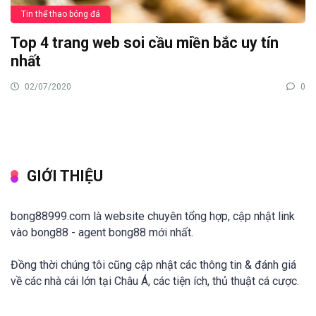
Tin thể thao bóng đá
Top 4 trang web soi cầu miền bắc uy tín
nhất
02/07/2020
0
GIỚI THIỆU
bong88999.com là website chuyên tổng hợp, cập nhật link
vào bong88 - agent bong88 mới nhất.
Đồng thời chúng tôi cũng cập nhật các thông tin & đánh giá
về các nhà cái lớn tại Châu Á, các tiện ích, thủ thuật cá cược.