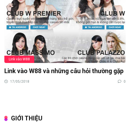
Link vào W88
Link vào W88 và những câu hỏi thường gặp
17/05/2018
0
GIỚI THIỆU