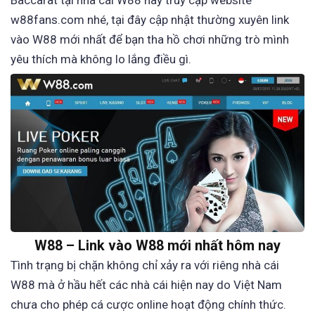
Baccarat tại nhà cái W88 hãy truy cập website
w88fans.com nhé, tại đây cập nhật thường xuyên link
vào W88 mới nhất để bạn tha hồ chơi những trò mình
yêu thích mà không lo lắng điều gì.
W88 – Link vào W88 mới nhất hôm nay
Tình trạng bị chặn không chỉ xảy ra với riêng nhà cái
W88 mà ở hầu hết các nhà cái hiện nay do Việt Nam
chưa cho phép cá cược online hoạt động chính thức.