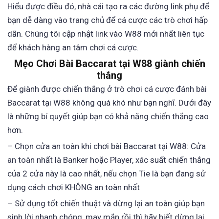
Hiểu được điều đó, nhà cái tạo ra các đường link phụ để
bạn dễ dàng vào trang chủ để cá cược các trò chơi hấp
dẫn. Chúng tôi cập nhật link vào W88 mới nhất liên tục
để khách hàng an tâm chơi cá cược.
Mẹo Chơi Bài Baccarat tại W88 giành chiến
thắng
Để giành được chiến thắng ở trò chơi cá cược đánh bài
Baccarat tại W88 không quá khó như bạn nghĩ. Dưới đây
là những bí quyết giúp bạn có khả năng chiến thắng cao
hơn.
– Chọn cửa an toàn khi chơi bài Baccarat tại W88: Cửa
an toàn nhất là Banker hoặc Player, xác suất chiến thắng
của 2 cửa này là cao nhất, nếu chọn Tie là bạn đang sử
dụng cách chơi KHÔNG an toàn nhất
– Sử dụng tốt chiến thuật và dừng lại an toàn giúp bạn
sinh lời nhanh chóng, may mắn rồi thì hãy biết dừng lại