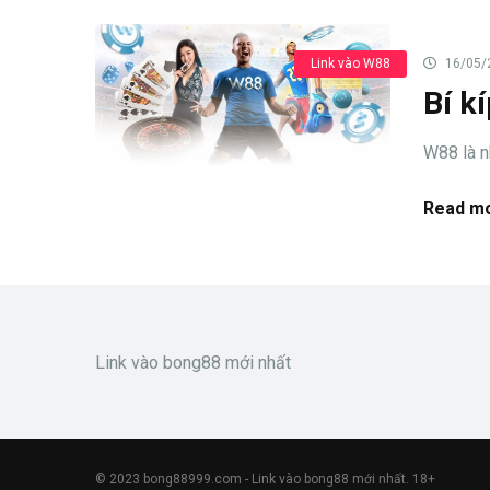
Link vào W88
16/05/
Bí k
W88 là nh
Read mo
Link vào bong88 mới nhất
© 2023
bong88999.com
- Link vào bong88 mới nhất. 18+