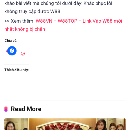
khảo bài viết mà chúng tôi dưới đây: Khắc phục lỗi
không truy cập được W88
>> Xem thêm:
W88VN – W88TOP – Link Vào W88 mới
nhất không bị chặn
Chia sẻ:
Thích điều này:
Read More