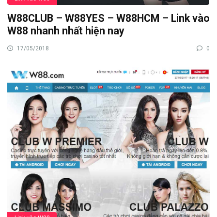
W88CLUB – W88YES – W88HCM – Link vào
W88 nhanh nhất hiện nay
17/05/2018
0