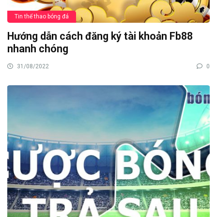
Tin thể thao bóng đá
Hướng dẫn cách đăng ký tài khoản Fb88
nhanh chóng
31/08/2022
0